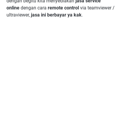
dengan begitu kita menyediakan
jasa service
online
dengan cara
remote control
via teamviewer /
ultraviewer,
jasa ini berbayar ya kak
.