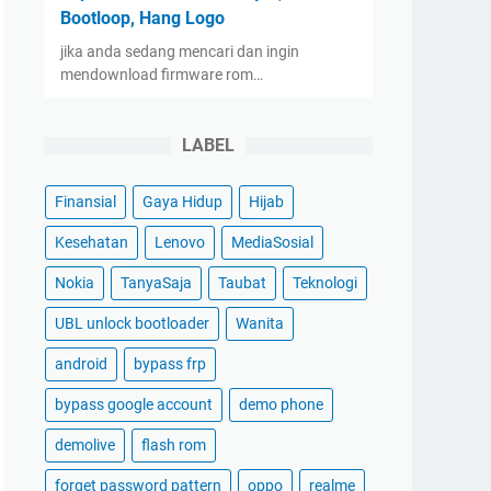
Bootloop, Hang Logo
jika anda sedang mencari dan ingin
mendownload firmware rom…
LABEL
Finansial
Gaya Hidup
Hijab
Kesehatan
Lenovo
MediaSosial
Nokia
TanyaSaja
Taubat
Teknologi
UBL unlock bootloader
Wanita
android
bypass frp
bypass google account
demo phone
demolive
flash rom
forget password pattern
oppo
realme